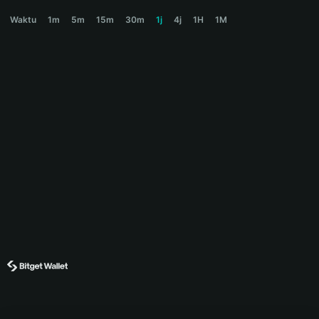
DIAMONDBALL Price Chart
Waktu
1m
5m
15m
30m
1j
4j
1H
1M