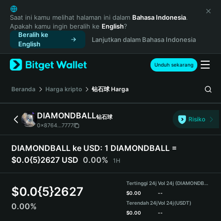
English
日本語
Saat ini kamu melihat halaman ini dalam
Bahasa Indonesia
.
Apakah kamu ingin beralih ke
English
?
Tiếng Việt
Beralih ke
Lanjutkan dalam Bahasa Indonesia
Русский
English
Español (Latinoamérica)
Türkçe
Unduh sekarang
Italiano
Français
Beranda
Harga kripto
钻石球
Harga
Deutsch
简体中文
DIAMONDBALL
钻石球
Risiko
繁體中文
0x8764...7777
Português (Portugal)
Bahasa Indonesia
DIAMONDBALL ke USD:
1 DIAMONDBALL =
ภาษาไทย
$0.0{5}2627 USD
0.00%
1H
हिन्दी
বাংলা
Tertinggi 24j
Vol 24j (DIAMONDBALL)
$
0.0{5}2627
Español
$
0.00
--
Terendah 24j
Vol 24j
(USDT)
0.00%
Português (Brasil)
$
0.00
--
Español (Argentina)