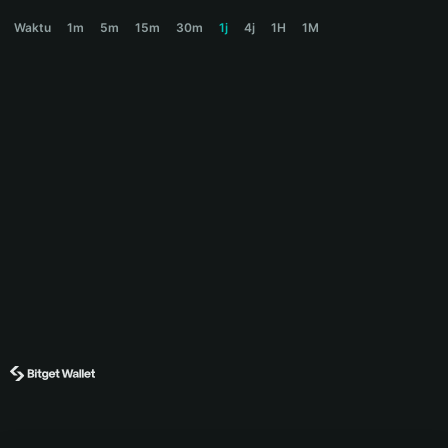
TCASH Price Chart
Waktu
1m
5m
15m
30m
1j
4j
1H
1M