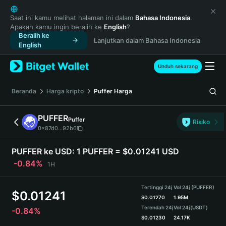
English
日本語
Saat ini kamu melihat halaman ini dalam
Bahasa Indonesia
.
Apakah kamu ingin beralih ke
English
?
Tiếng Việt
Beralih ke
Lanjutkan dalam Bahasa Indonesia
Русский
English
Español (Latinoamérica)
Türkçe
Unduh sekarang
Italiano
Français
Beranda
Harga kripto
Puffer
Harga
Deutsch
简体中文
PUFFER
Puffer
Risiko
繁體中文
0x87d0...92b6
Português (Portugal)
Bahasa Indonesia
PUFFER ke USD:
1 PUFFER = $0.01241 USD
ภาษาไทย
-0.84%
1H
हिन्दी
বাংলা
Tertinggi 24j
Vol 24j (PUFFER)
$
0.01241
Español
$
0.01270
1.95M
Terendah 24j
Vol 24j
(USDT)
-0.84%
Português (Brasil)
$
0.01230
24.17K
Español (Argentina)