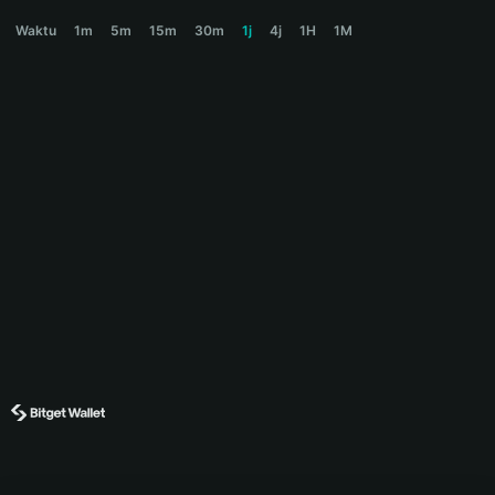
PUFFER Price Chart
Waktu
1m
5m
15m
30m
1j
4j
1H
1M