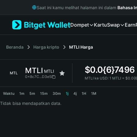
English
Saat ini kamu melihat halaman ini dalam
Bahasa I
日本語
Tiếng Việt
Dompet
Kartu
Swap
Earn
Русский
Español (Latinoamérica)
Türkçe
Italiano
Beranda
Harga kripto
MTLI
Harga
Français
Deutsch
$
0.0{6}7496
MTLI
简体中文
MTLI
MTL
繁體中文
0x8c7C...D3e5
MTLI ke USD:
1 MTLI = $0.0{
Português (Portugal)
MTLI Price Chart
Bahasa Indonesia
Waktu
1m
5m
15m
30m
1j
4j
1H
1M
ภาษาไทย
Tidak bisa mendapatkan data.
हिन्दी
বাংলা
Español
Português (Brasil)
Español (Argentina)