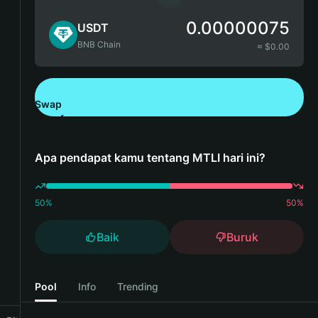
0.00000075
USDT
BNB Chain
≈ $
0.00
Swap
Unduh Bitget Wallet
Apa pendapat kamu tentang MTLI hari ini?
50
%
50
%
Baik
Buruk
Pool
Info
Trending