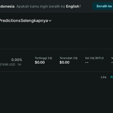
ndonesia
. Apakah kamu ingin beralih ke
English
?
Beralih ke
Predictions
Selengkapnya
Tertinggi 24j
Terendah 24j
Vol 24j (MTLI)
V
0.00%
$0.00
$0.00
--
-
6}7496 USD
1H
Lite
P