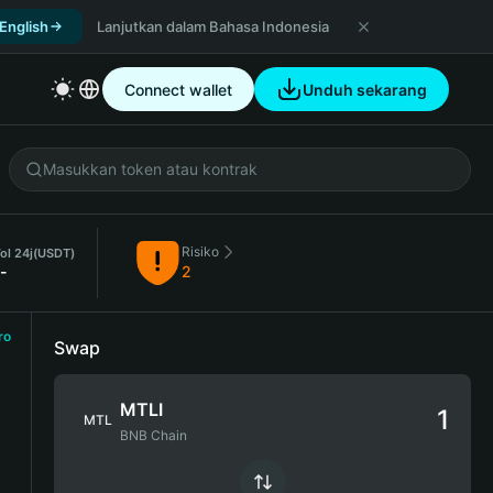
 English
Lanjutkan dalam Bahasa Indonesia
Connect wallet
Unduh sekarang
Risiko
ol 24j
(USDT)
-
2
ro
Swap
MTLI
MTL
BNB Chain