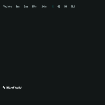
稳住我们能赢 Price Chart
Waktu
1m
5m
15m
30m
1j
4j
1H
1M