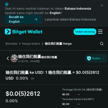
English
日本語
Saat ini kamu melihat halaman ini dalam
Bahasa Indonesia
.
Apakah kamu ingin beralih ke
English
?
Tiếng Việt
Beralih ke
Lanjutkan dalam Bahasa Indonesia
Русский
English
Español (Latinoamérica)
Türkçe
Unduh sekarang
Italiano
Français
Beranda
Harga kripto
稳住我们能赢
Harga
Deutsch
简体中文
稳住我们能赢
稳住我们能赢
Risiko
繁體中文
0x9278...4444
Português (Portugal)
Bahasa Indonesia
稳住我们能赢 ke USD:
1 稳住我们能赢 = $0.0{5}2612
ภาษาไทย
USD
0.00%
1H
हिन्दी
বাংলা
Tertinggi 24j
Vol 24j (稳住我们能赢)
$
0.0{5}2612
Español
$
0.00
--
Terendah 24j
Vol 24j
(USDT)
0.00%
Português (Brasil)
$
0.00
--
Español (Argentina)