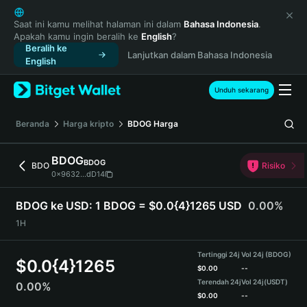
English
日本語
Saat ini kamu melihat halaman ini dalam
Bahasa Indonesia
.
Apakah kamu ingin beralih ke
English
?
Tiếng Việt
Beralih ke
Lanjutkan dalam Bahasa Indonesia
Русский
English
Español (Latinoamérica)
Türkçe
Unduh sekarang
Italiano
Français
Beranda
Harga kripto
BDOG
Harga
Deutsch
简体中文
BDOG
BDOG
BDO
Risiko
繁體中文
0x9632...dD14
Português (Portugal)
Bahasa Indonesia
BDOG ke USD:
1 BDOG = $0.0{4}1265 USD
0.00%
ภาษาไทย
1H
हिन्दी
বাংলা
Tertinggi 24j
Vol 24j (BDOG)
$
0.0{4}1265
Español
$
0.00
--
Terendah 24j
Vol 24j
(USDT)
0.00%
Português (Brasil)
$
0.00
--
Español (Argentina)