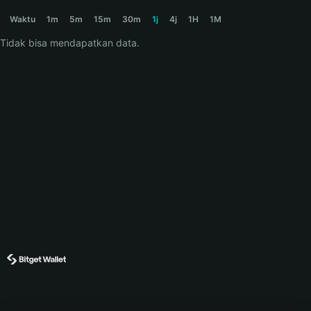
BDOG Price Chart
Waktu
1m
5m
15m
30m
1j
4j
1H
1M
Tidak bisa mendapatkan data.