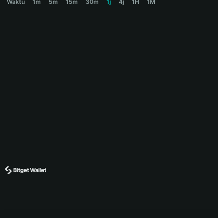
Waktu
1m
5m
15m
30m
1j
4j
1H
1M