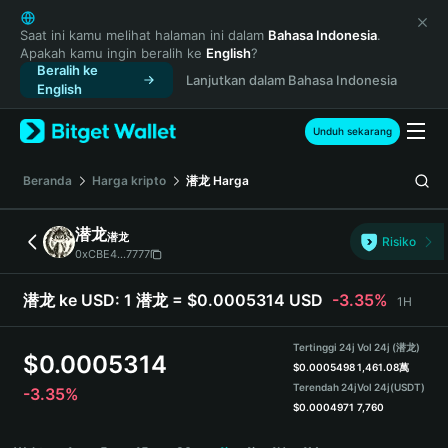
English
日本語
Saat ini kamu melihat halaman ini dalam
Bahasa Indonesia
.
Apakah kamu ingin beralih ke
English
?
Tiếng Việt
Beralih ke
Lanjutkan dalam Bahasa Indonesia
Русский
English
Español (Latinoamérica)
Türkçe
Unduh sekarang
Italiano
Français
Beranda
Harga kripto
潜龙
Harga
Deutsch
简体中文
潜龙
潜龙
Risiko
繁體中文
0xCBE4...7777
Português (Portugal)
Bahasa Indonesia
潜龙 ke USD:
1 潜龙 = $0.0005314 USD
-3.35%
1H
ภาษาไทย
हिन्दी
Tertinggi 24j
Vol 24j (潜龙)
$
0.0005314
বাংলা
$
0.0005498
1,461.08萬
Terendah 24j
Vol 24j
(USDT)
-3.35%
Español
$
0.0004971
7,760
Português (Brasil)
潜龙 Price Chart
Español (Argentina)