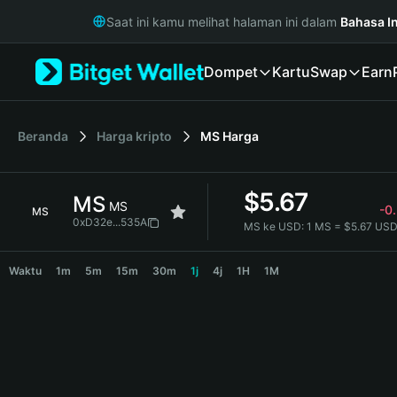
English
Saat ini kamu melihat halaman ini dalam
Bahasa I
日本語
Tiếng Việt
Dompet
Kartu
Swap
Earn
Русский
Español (Latinoamérica)
Türkçe
Italiano
Beranda
Harga kripto
MS
Harga
Français
Deutsch
$
5.67
MS
简体中文
MS
-0
MS
繁體中文
0xD32e...535A
MS ke USD:
1 MS = $5.67 US
Português (Portugal)
MS Price Chart
Bahasa Indonesia
Waktu
1m
5m
15m
30m
1j
4j
1H
1M
ภาษาไทย
हिन्दी
বাংলা
Español
Português (Brasil)
Español (Argentina)