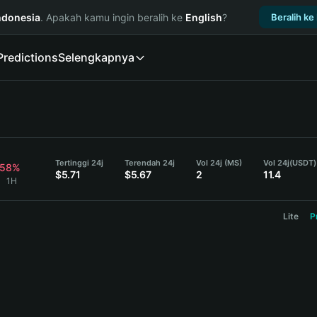
ndonesia
. Apakah kamu ingin beralih ke
English
?
Beralih ke
Predictions
Selengkapnya
Tertinggi 24j
Terendah 24j
Vol 24j (MS)
Vol 24j
(USDT)
.58%
$5.71
$5.67
2
11.4
D
1H
Lite
P