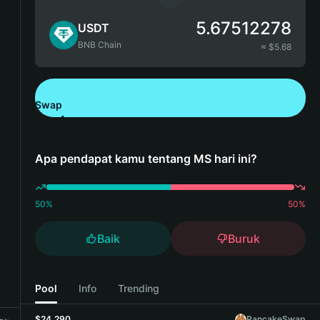
5.67512278
USDT
BNB Chain
≈ $
5.68
Swap
Unduh Bitget Wallet
Apa pendapat kamu tentang MS hari ini?
50
%
50
%
Baik
Buruk
Pool
Info
Trending
$24,290
PancakeSwap