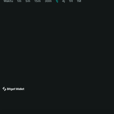
Waktu
1m
5m
15m
30m
1j
4j
1H
1M