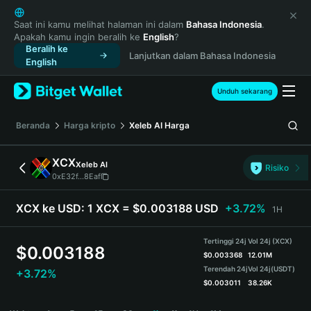
English
日本語
Saat ini kamu melihat halaman ini dalam
Bahasa Indonesia
.
Apakah kamu ingin beralih ke
English
?
Tiếng Việt
Beralih ke
Lanjutkan dalam Bahasa Indonesia
Русский
English
Español (Latinoamérica)
Türkçe
Unduh sekarang
Italiano
Français
Beranda
Harga kripto
Xeleb AI
Harga
Deutsch
简体中文
XCX
Xeleb AI
Risiko
繁體中文
0xE32f...8Eaf
Português (Portugal)
Bahasa Indonesia
XCX ke USD:
1 XCX = $0.003188 USD
+3.72%
1H
ภาษาไทย
हिन्दी
Tertinggi 24j
Vol 24j (XCX)
$
0.003188
বাংলা
$
0.003368
12.01M
Terendah 24j
Vol 24j
(USDT)
+3.72%
Español
$
0.003011
38.26K
Português (Brasil)
XCX Price Chart
Español (Argentina)