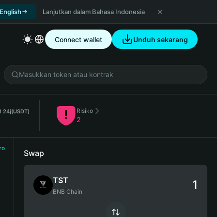
 English
Lanjutkan dalam Bahasa Indonesia
Connect wallet
Unduh sekarang
Risiko
l 24j
(USDT)
2
ro
Swap
TST
BNB Chain