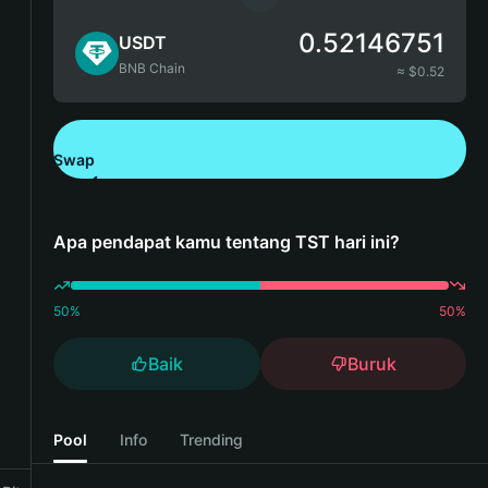
0.52146751
USDT
BNB Chain
≈ $
0.52
Swap
Unduh Bitget Wallet
Apa pendapat kamu tentang TST hari ini?
50
%
50
%
Baik
Buruk
Pool
Info
Trending