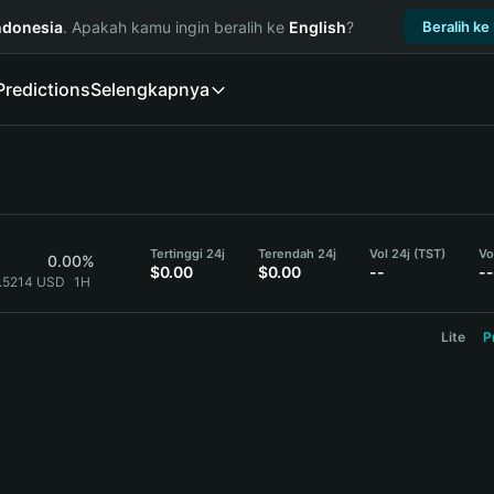
ndonesia
. Apakah kamu ingin beralih ke
English
?
Beralih ke
Predictions
Selengkapnya
Tertinggi 24j
Terendah 24j
Vol 24j (TST)
Vo
0.00%
$0.00
$0.00
--
--
0.5214 USD
1H
Lite
P