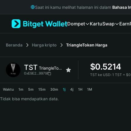
English
Saat ini kamu melihat halaman ini dalam
Bahasa I
日本語
Tiếng Việt
Dompet
Kartu
Swap
Earn
Русский
Español (Latinoamérica)
Türkçe
Italiano
Beranda
Harga kripto
TriangleToken
Harga
Français
Deutsch
$
0.5214
TST
简体中文
TriangleToken
繁體中文
0xE9E2...9979
TST ke USD:
1 TST = $
Português (Portugal)
TST Price Chart
Bahasa Indonesia
Waktu
1m
5m
15m
30m
1j
4j
1H
1M
ภาษาไทย
Tidak bisa mendapatkan data.
हिन्दी
বাংলা
Español
Português (Brasil)
Español (Argentina)