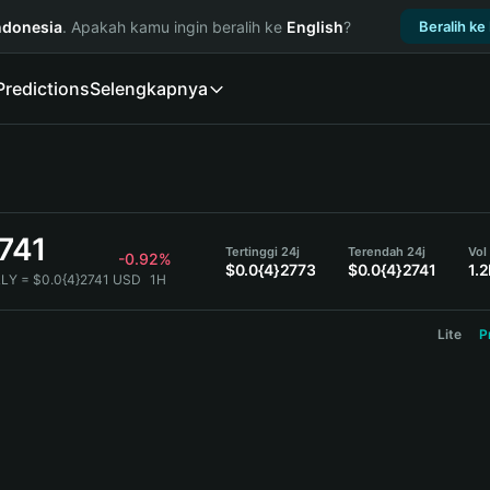
ndonesia
. Apakah kamu ingin beralih ke
English
?
Beralih ke
Predictions
Selengkapnya
741
Tertinggi 24j
Terendah 24j
Vol
-0.92%
$0.0{4}2773
$0.0{4}2741
1.
LLY = $0.0{4}2741 USD
1H
Lite
P