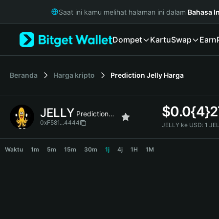
English
Saat ini kamu melihat halaman ini dalam
Bahasa I
日本語
Tiếng Việt
Dompet
Kartu
Swap
Earn
Русский
Español (Latinoamérica)
Türkçe
Italiano
Beranda
Harga kripto
Prediction Jelly
Harga
Français
Deutsch
$
0.0{4}2
JELLY
简体中文
Prediction Jelly
繁體中文
0xF581...4444
JELLY ke USD:
1 JE
Português (Portugal)
JELLY Price Chart
Bahasa Indonesia
Waktu
1m
5m
15m
30m
1j
4j
1H
1M
ภาษาไทย
हिन्दी
বাংলা
Español
Português (Brasil)
Español (Argentina)