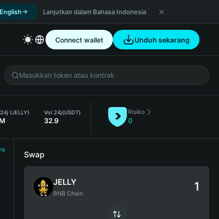
 English
Lanjutkan dalam Bahasa Indonesia
Connect wallet
Unduh sekarang
Risiko
 24j (JELLY)
Vol 24j
(USDT)
2M
32.9
0
ro
Swap
JELLY
BNB Chain