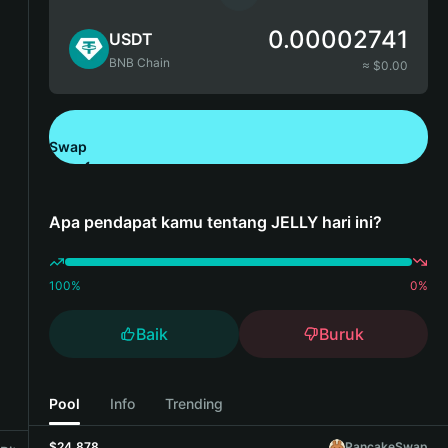
0.00002741
USDT
BNB Chain
≈ $
0.00
Swap
Unduh Bitget Wallet
Apa pendapat kamu tentang JELLY hari ini?
100
%
0
%
Baik
Buruk
Pool
Info
Trending
$24,878
PancakeSwap