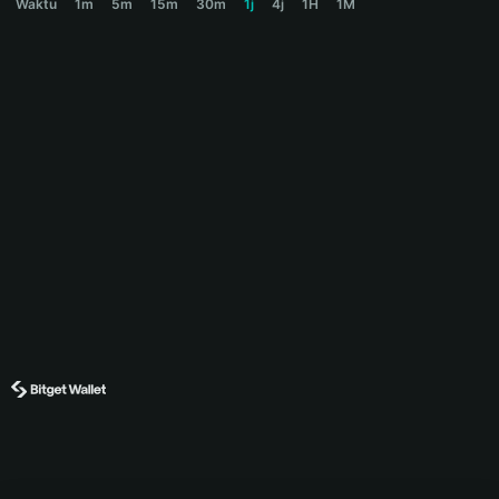
Waktu
1m
5m
15m
30m
1j
4j
1H
1M