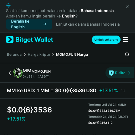
English
日本語
Saat ini kamu melihat halaman ini dalam
Bahasa Indonesia
.
Apakah kamu ingin beralih ke
English
?
Tiếng Việt
Beralih ke
Lanjutkan dalam Bahasa Indonesia
Русский
English
Español (Latinoamérica)
Türkçe
Unduh sekarang
Italiano
Français
Beranda
Harga kripto
MOMO.FUN
Harga
Deutsch
简体中文
MM
MOMO.FUN
Risiko
繁體中文
0xa534...4A59
Português (Portugal)
Bahasa Indonesia
MM ke USD:
1 MM = $0.0{6}3536 USD
+17.51%
1H
ภาษาไทย
हिन्दी
Tertinggi 24j
Vol 24j (MM)
$
0.0{6}3536
বাংলা
$
0.0{6}3883
316.75M
Terendah 24j
Vol 24j
(USDT)
+17.51%
Español
$
0.0{6}2463
112
Português (Brasil)
MM Price Chart
Español (Argentina)