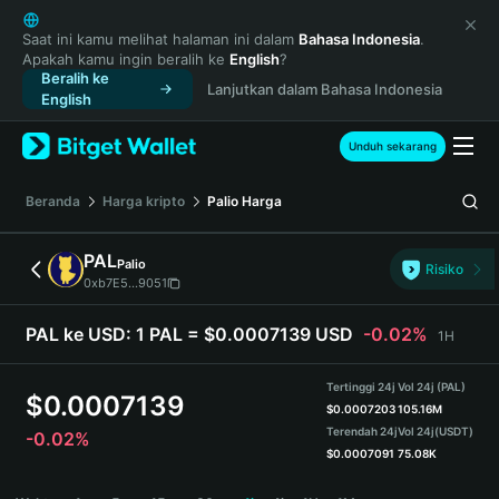
English
日本語
Saat ini kamu melihat halaman ini dalam
Bahasa Indonesia
.
Apakah kamu ingin beralih ke
English
?
Tiếng Việt
Beralih ke
Lanjutkan dalam Bahasa Indonesia
Русский
English
Español (Latinoamérica)
Türkçe
Unduh sekarang
Italiano
Français
Beranda
Harga kripto
Palio
Harga
Deutsch
简体中文
PAL
Palio
Risiko
繁體中文
0xb7E5...9051
Português (Portugal)
Bahasa Indonesia
PAL ke USD:
1 PAL = $0.0007139 USD
-0.02%
1H
ภาษาไทย
हिन्दी
Tertinggi 24j
Vol 24j (PAL)
$
0.0007139
বাংলা
$
0.0007203
105.16M
Terendah 24j
Vol 24j
(USDT)
-0.02%
Español
$
0.0007091
75.08K
Português (Brasil)
PAL Price Chart
Español (Argentina)