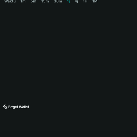
Waktu
1m
5m
15m
30m
1j
4j
1H
1M