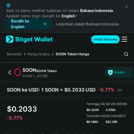
English
日本語
Saat ini kamu melihat halaman ini dalam
Bahasa Indonesia
.
Apakah kamu ingin beralih ke
English
?
Tiếng Việt
Beralih ke
Lanjutkan dalam Bahasa Indonesia
Русский
English
Español (Latinoamérica)
Türkçe
Unduh sekarang
Italiano
Français
Beranda
Harga kripto
SOON Token
Harga
Deutsch
简体中文
SOON
SOON Token
Risiko
繁體中文
0xb9E1...a721
Português (Portugal)
Bahasa Indonesia
SOON ke USD:
1 SOON = $0.2033 USD
-5.77%
1H
ภาษาไทย
हिन्दी
Tertinggi 24j
Vol 24j (SOON)
$
0.2033
বাংলা
$
0.2249
3.05M
Terendah 24j
Vol 24j
(USDT)
-5.77%
Español
$
0.1993
622.29K
Português (Brasil)
SOON Price Chart
Español (Argentina)