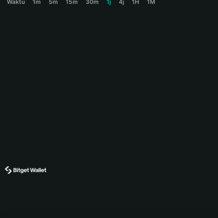
Waktu
1m
5m
15m
30m
1j
4j
1H
1M