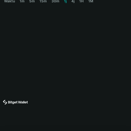
Waktu
1m
5m
15m
30m
1j
4j
1H
1M