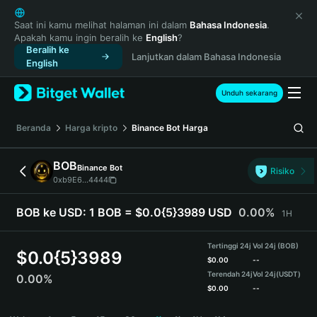
English
日本語
Saat ini kamu melihat halaman ini dalam
Bahasa Indonesia
.
Apakah kamu ingin beralih ke
English
?
Tiếng Việt
Beralih ke
Lanjutkan dalam Bahasa Indonesia
Русский
English
Español (Latinoamérica)
Türkçe
Unduh sekarang
Italiano
Français
Beranda
Harga kripto
Binance Bot
Harga
Deutsch
简体中文
BOB
Binance Bot
Risiko
繁體中文
0xb9E6...4444
Português (Portugal)
Bahasa Indonesia
BOB ke USD:
1 BOB = $0.0{5}3989 USD
0.00%
1H
ภาษาไทย
हिन्दी
Tertinggi 24j
Vol 24j (BOB)
$
0.0{5}3989
বাংলা
$
0.00
--
Terendah 24j
Vol 24j
(USDT)
0.00%
Español
$
0.00
--
Português (Brasil)
BOB Price Chart
Español (Argentina)