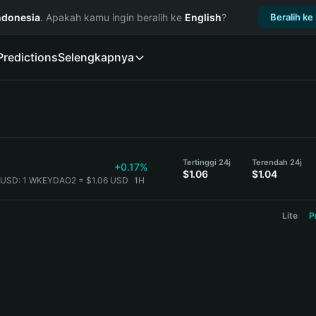
ndonesia
. Apakah kamu ingin beralih ke
English
?
Beralih ke
Predictions
Selengkapnya
Tertinggi 24j
Terendah 24j
+0.17%
$1.06
$1.04
USD:
1 WKEYDAO2 = $1.06 USD
1H
Lite
P