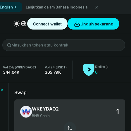
 English
Lanjutkan dalam Bahasa Indonesia
Connect wallet
Unduh sekarang
Risiko
Vol 24j (WKEYDAO2)
Vol 24j
(USDT)
344.04K
365.79K
0
ro
Swap
WKEYDAO2
BNB Chain