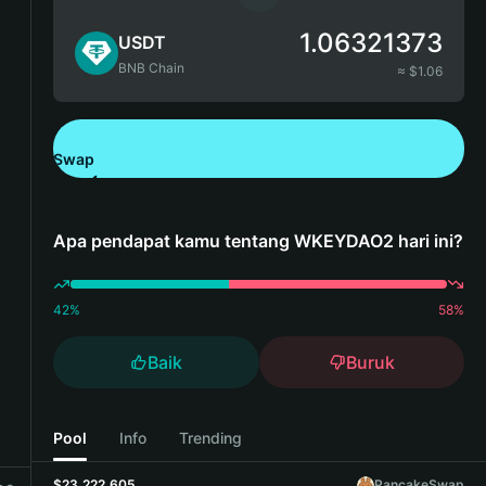
1.06321373
USDT
BNB Chain
≈ $
1.06
Swap
Unduh Bitget Wallet
Apa pendapat kamu tentang WKEYDAO2 hari ini?
42
%
58
%
Baik
Buruk
Pool
Info
Trending
$23,222,605
PancakeSwap