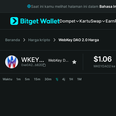
English
Saat ini kamu melihat halaman ini dalam
Bahasa I
日本語
Tiếng Việt
Dompet
Kartu
Swap
Earn
Русский
Español (Latinoamérica)
Türkçe
Italiano
Beranda
Harga kripto
WebKey DAO 2.0
Harga
Français
Deutsch
$
1.06
WKEYDAO2
简体中文
WebKey DAO 2.0
繁體中文
0xe0A2...b82E
WKEYDAO2 ke 
Português (Portugal)
WKEYDAO2 Price Chart
Bahasa Indonesia
Waktu
1m
5m
15m
30m
1j
4j
1H
1M
ภาษาไทย
हिन्दी
বাংলা
Español
Português (Brasil)
Español (Argentina)