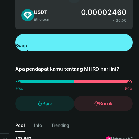
0.00002460
USDT
Ethereum
≈ $
0.00
Swap
Unduh Bitget Wallet
Apa pendapat kamu tentang MHRD hari ini?
50
%
50
%
Baik
Buruk
Pool
Info
Trending
$38,963
Uniswap V2