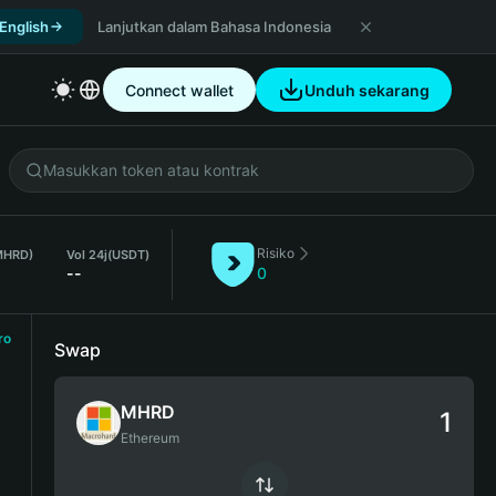
 English
Lanjutkan dalam Bahasa Indonesia
Connect wallet
Unduh sekarang
Risiko
(MHRD)
Vol 24j
(USDT)
--
0
ro
Swap
MHRD
Ethereum