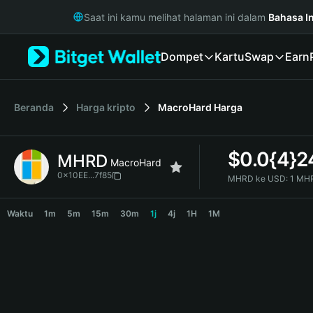
English
Saat ini kamu melihat halaman ini dalam
Bahasa I
日本語
Tiếng Việt
Dompet
Kartu
Swap
Earn
Русский
Español (Latinoamérica)
Türkçe
Italiano
Beranda
Harga kripto
MacroHard
Harga
Français
Deutsch
$
0.0{4}2
MHRD
简体中文
MacroHard
繁體中文
0x10EE...7f85
MHRD ke USD:
1 MH
Português (Portugal)
MHRD Price Chart
Bahasa Indonesia
Waktu
1m
5m
15m
30m
1j
4j
1H
1M
ภาษาไทย
हिन्दी
বাংলা
Español
Português (Brasil)
Español (Argentina)