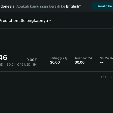
ndonesia
. Apakah kamu ingin beralih ke
English
?
Beralih ke
Predictions
Selengkapnya
46
Tertinggi 24j
Terendah 24j
Vol 24j 
0.00%
$0.00
$0.00
--
RD = $0.0{4}246 USD
1H
Lite
P