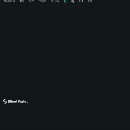
Waktu
1m
5m
15m
30m
1j
4j
1H
1M