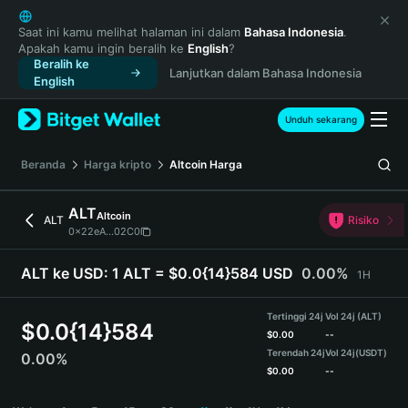
English
日本語
Saat ini kamu melihat halaman ini dalam
Bahasa Indonesia
.
Apakah kamu ingin beralih ke
English
?
Tiếng Việt
Beralih ke
Lanjutkan dalam Bahasa Indonesia
Русский
English
Español (Latinoamérica)
Türkçe
Unduh sekarang
Italiano
Français
Beranda
Harga kripto
Altcoin
Harga
Deutsch
简体中文
ALT
Altcoin
ALT
Risiko
繁體中文
0x22eA...02C0
Português (Portugal)
Bahasa Indonesia
ALT ke USD:
1 ALT = $0.0{14}584 USD
0.00%
1H
ภาษาไทย
हिन्दी
Tertinggi 24j
Vol 24j (ALT)
$
0.0{14}584
বাংলা
$
0.00
--
Terendah 24j
Vol 24j
(USDT)
0.00%
Español
$
0.00
--
Português (Brasil)
ALT Price Chart
Español (Argentina)