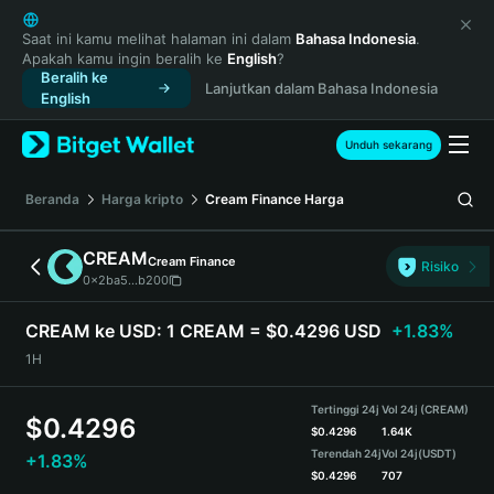
English
日本語
Saat ini kamu melihat halaman ini dalam
Bahasa Indonesia
.
Apakah kamu ingin beralih ke
English
?
Tiếng Việt
Beralih ke
Lanjutkan dalam Bahasa Indonesia
Русский
English
Español (Latinoamérica)
Türkçe
Unduh sekarang
Italiano
Français
Beranda
Harga kripto
Cream Finance
Harga
Deutsch
简体中文
CREAM
Cream Finance
Risiko
繁體中文
0x2ba5...b200
Português (Portugal)
Bahasa Indonesia
CREAM ke USD:
1 CREAM = $0.4296 USD
+1.83%
ภาษาไทย
1H
हिन्दी
বাংলা
Tertinggi 24j
Vol 24j (CREAM)
$
0.4296
Español
$
0.4296
1.64K
Terendah 24j
Vol 24j
(USDT)
+1.83%
Português (Brasil)
$
0.4296
707
Español (Argentina)