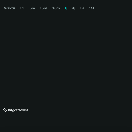
CREAM Price Chart
Waktu
1m
5m
15m
30m
1j
4j
1H
1M