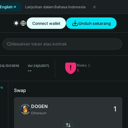
 English
Lanjutkan dalam Bahasa Indonesia
Connect wallet
Unduh sekarang
Risiko
 24j (DOGEN)
Vol 24j
(USDT)
--
1
ro
Swap
DOGEN
Ethereum