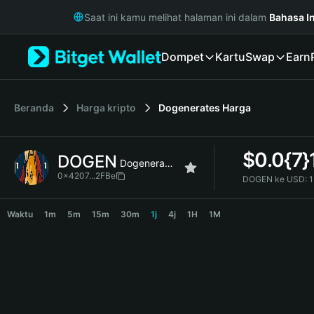
English
Saat ini kamu melihat halaman ini dalam
Bahasa I
日本語
Tiếng Việt
Dompet
Kartu
Swap
Earn
Русский
Español (Latinoamérica)
Türkçe
Italiano
Beranda
Harga kripto
Dogenerates
Harga
Français
Deutsch
$
0.0{7}
DOGEN
简体中文
Dogenerates
繁體中文
0x4207...2FBe
DOGEN ke USD:
1
Português (Portugal)
DOGEN Price Chart
Bahasa Indonesia
Waktu
1m
5m
15m
30m
1j
4j
1H
1M
ภาษาไทย
हिन्दी
বাংলা
Español
Português (Brasil)
Español (Argentina)