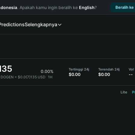
ndonesia
. Apakah kamu ingin beralih ke
English
?
Beralih ke
Predictions
Selengkapnya
135
Tertinggi 24j
Terendah 24j
Vol
0.00%
$0.00
$0.00
--
 DOGEN = $0.0{7}135 USD
1H
Lite
P