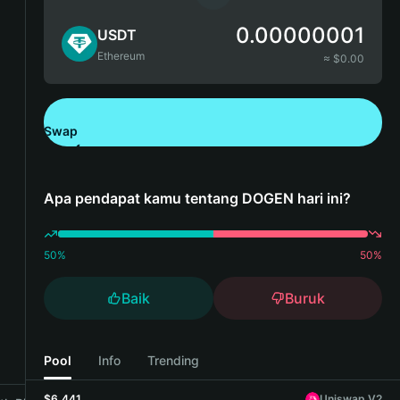
0.00000001
USDT
Ethereum
≈ $
0.00
Swap
Unduh Bitget Wallet
Apa pendapat kamu tentang DOGEN hari ini?
50
%
50
%
Baik
Buruk
Pool
Info
Trending
$6,441
Uniswap V2