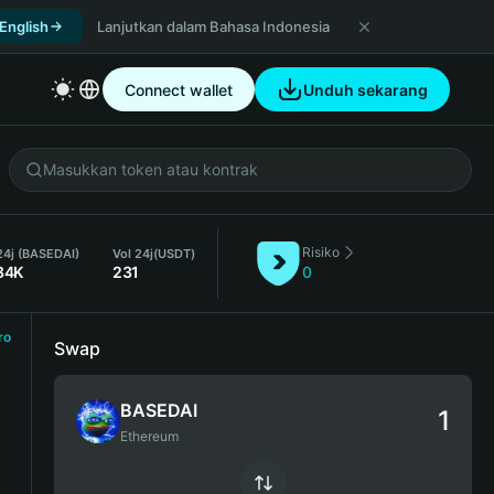
 English
Lanjutkan dalam Bahasa Indonesia
Connect wallet
Unduh sekarang
Risiko
24j (BASEDAI)
Vol 24j
(USDT)
84K
231
0
ro
Swap
BASEDAI
Ethereum