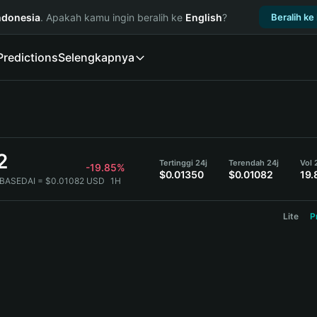
ndonesia
. Apakah kamu ingin beralih ke
English
?
Beralih ke
Predictions
Selengkapnya
2
Tertinggi 24j
Terendah 24j
Vol 
-19.85%
$0.01350
$0.01082
19.
 BASEDAI = $0.01082 USD
1H
Lite
P