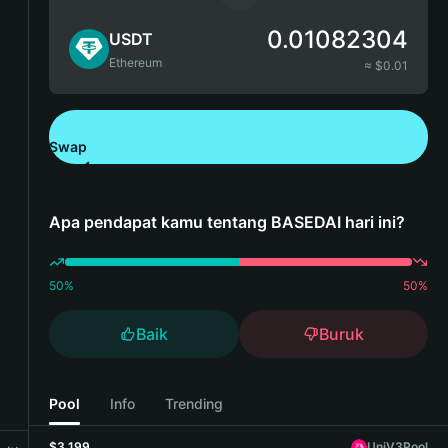
0.01082304
USDT
Ethereum
≈ $
0.01
Swap
Unduh Bitget Wallet
Apa pendapat kamu tentang BASEDAI hari ini?
50
%
50
%
Baik
Buruk
Pool
Info
Trending
$3,199
UniV3Pool