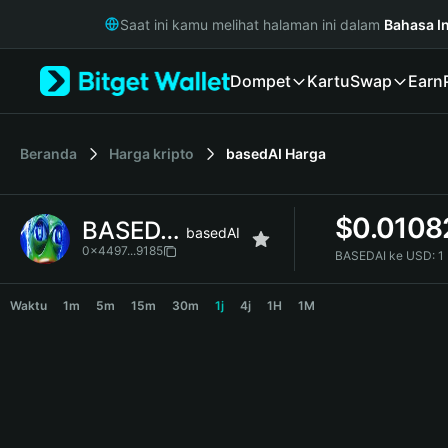
English
Saat ini kamu melihat halaman ini dalam
Bahasa I
日本語
Tiếng Việt
Dompet
Kartu
Swap
Earn
Русский
Español (Latinoamérica)
Türkçe
Italiano
Beranda
Harga kripto
basedAI
Harga
Français
Deutsch
$
0.0108
BASEDAI
简体中文
basedAI
繁體中文
0x4497...9185
BASEDAI ke USD:
1
Português (Portugal)
BASEDAI Price Chart
Bahasa Indonesia
Waktu
1m
5m
15m
30m
1j
4j
1H
1M
ภาษาไทย
हिन्दी
বাংলা
Español
Português (Brasil)
Español (Argentina)