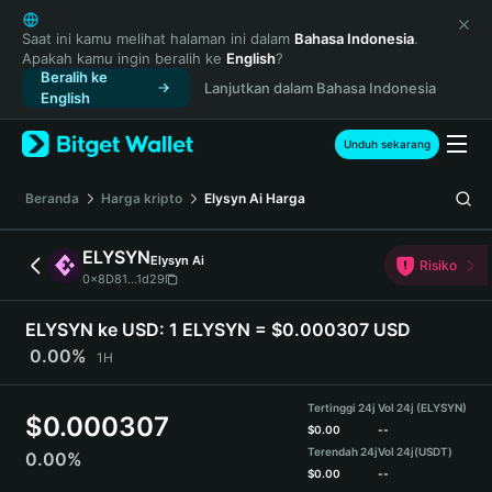
English
日本語
Saat ini kamu melihat halaman ini dalam
Bahasa Indonesia
.
Apakah kamu ingin beralih ke
English
?
Tiếng Việt
Beralih ke
Lanjutkan dalam Bahasa Indonesia
Русский
English
Español (Latinoamérica)
Türkçe
Unduh sekarang
Italiano
Français
Beranda
Harga kripto
Elysyn Ai
Harga
Deutsch
简体中文
ELYSYN
Elysyn Ai
Risiko
繁體中文
0x8D81...1d29
Português (Portugal)
Bahasa Indonesia
ELYSYN ke USD:
1 ELYSYN = $0.000307 USD
ภาษาไทย
0.00%
1H
हिन्दी
বাংলা
Tertinggi 24j
Vol 24j (ELYSYN)
$
0.000307
Español
$
0.00
--
Terendah 24j
Vol 24j
(USDT)
0.00%
Português (Brasil)
$
0.00
--
Español (Argentina)