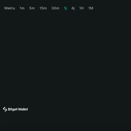
ELYSYN Price Chart
Waktu
1m
5m
15m
30m
1j
4j
1H
1M