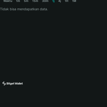
Waktu
1m
5m
15m
30m
1j
4j
1H
1M
Tidak bisa mendapatkan data.