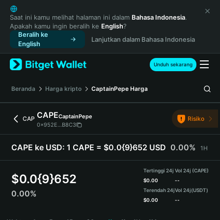
English
日本語
Saat ini kamu melihat halaman ini dalam
Bahasa Indonesia
.
Apakah kamu ingin beralih ke
English
?
Tiếng Việt
Beralih ke
Lanjutkan dalam Bahasa Indonesia
Русский
English
Español (Latinoamérica)
Türkçe
Unduh sekarang
Italiano
Français
Beranda
Harga kripto
CaptainPepe
Harga
Deutsch
简体中文
CAPE
CaptainPepe
CAP
Risiko
繁體中文
0x952E...B8C3
Português (Portugal)
Bahasa Indonesia
CAPE ke USD:
1 CAPE = $0.0{9}652 USD
0.00%
1H
ภาษาไทย
हिन्दी
Tertinggi 24j
Vol 24j (CAPE)
$
0.0{9}652
বাংলা
$
0.00
--
Terendah 24j
Vol 24j
(USDT)
0.00%
Español
$
0.00
--
Português (Brasil)
CAPE Price Chart
Español (Argentina)