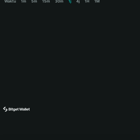
Waktu
1m
5m
15m
30m
1j
4j
1H
1M