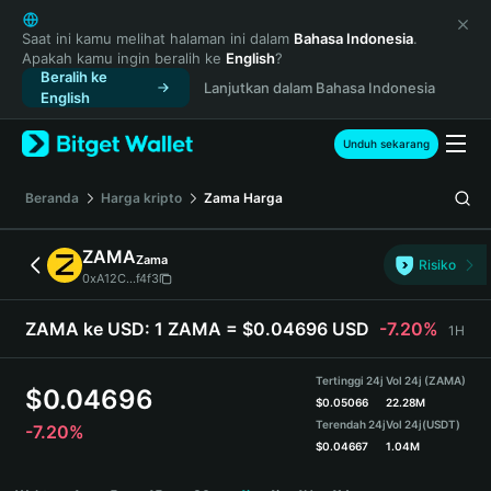
English
日本語
Saat ini kamu melihat halaman ini dalam
Bahasa Indonesia
.
Apakah kamu ingin beralih ke
English
?
Tiếng Việt
Beralih ke
Lanjutkan dalam Bahasa Indonesia
Русский
English
Español (Latinoamérica)
Türkçe
Unduh sekarang
Italiano
Français
Beranda
Harga kripto
Zama
Harga
Deutsch
简体中文
ZAMA
Zama
Risiko
繁體中文
0xA12C...f4f3
Português (Portugal)
Bahasa Indonesia
ZAMA ke USD:
1 ZAMA = $0.04696 USD
-7.20%
1H
ภาษาไทย
हिन्दी
Tertinggi 24j
Vol 24j (ZAMA)
$
0.04696
বাংলা
$
0.05066
22.28M
Terendah 24j
Vol 24j
(USDT)
-7.20%
Español
$
0.04667
1.04M
Português (Brasil)
ZAMA Price Chart
Español (Argentina)