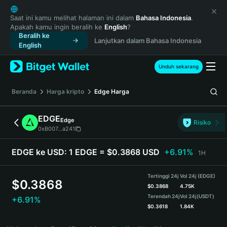
English
日本語
Saat ini kamu melihat halaman ini dalam
Bahasa Indonesia
.
Apakah kamu ingin beralih ke
English
?
Tiếng Việt
Beralih ke
Lanjutkan dalam Bahasa Indonesia
Русский
English
Español (Latinoamérica)
Türkçe
Unduh sekarang
Italiano
Français
Beranda
Harga kripto
Edge
Harga
Deutsch
简体中文
EDGE
Edge
Risiko
繁體中文
0xB007...a241
Português (Portugal)
Bahasa Indonesia
EDGE ke USD:
1 EDGE = $0.3868 USD
+6.91%
1H
ภาษาไทย
हिन्दी
Tertinggi 24j
Vol 24j (EDGE)
$
0.3868
বাংলা
$
0.3868
4.75K
Terendah 24j
Vol 24j
(USDT)
+6.91%
Español
$
0.3618
1.84K
Português (Brasil)
EDGE Price Chart
Español (Argentina)