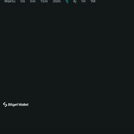
Waktu
1m
5m
15m
30m
1j
4j
1H
1M