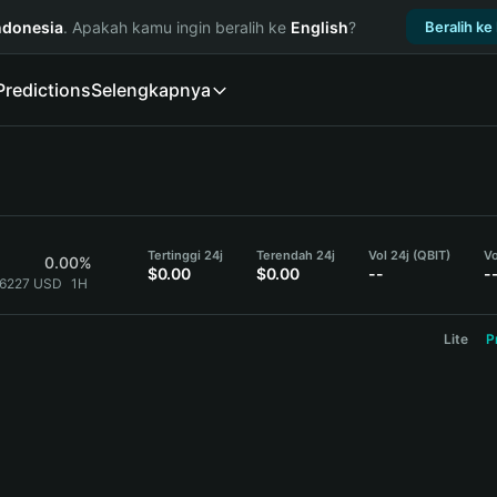
ndonesia
. Apakah kamu ingin beralih ke
English
?
Beralih ke
Predictions
Selengkapnya
Tertinggi 24j
Terendah 24j
Vol 24j (QBIT)
Vo
0.00%
$0.00
$0.00
--
-
}6227 USD
1H
Lite
P