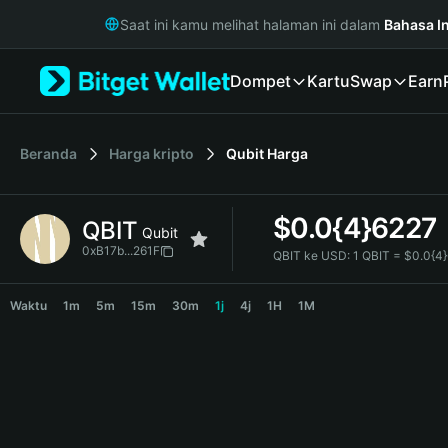
English
Saat ini kamu melihat halaman ini dalam
Bahasa I
日本語
Tiếng Việt
Dompet
Kartu
Swap
Earn
Русский
Español (Latinoamérica)
Türkçe
Italiano
Beranda
Harga kripto
Qubit
Harga
Français
Deutsch
$
0.0{4}6227
QBIT
简体中文
Qubit
繁體中文
0xB17b...261F
QBIT ke USD:
1 QBIT = $0.0{4
Português (Portugal)
QBIT Price Chart
Bahasa Indonesia
Waktu
1m
5m
15m
30m
1j
4j
1H
1M
ภาษาไทย
हिन्दी
বাংলা
Español
Português (Brasil)
Español (Argentina)