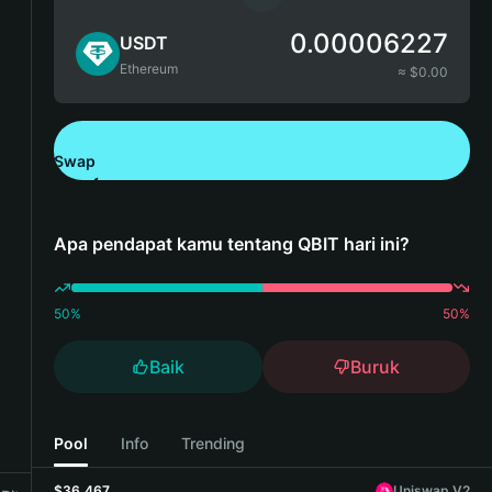
0.00006227
USDT
Ethereum
≈ $
0.00
Swap
Unduh Bitget Wallet
Apa pendapat kamu tentang QBIT hari ini?
50
%
50
%
Baik
Buruk
Pool
Info
Trending
$36,467
Uniswap V2