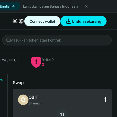
 English
Lanjutkan dalam Bahasa Indonesia
Connect wallet
Unduh sekarang
Risiko
l 24j
(USDT)
-
3
ro
Swap
QBIT
Ethereum