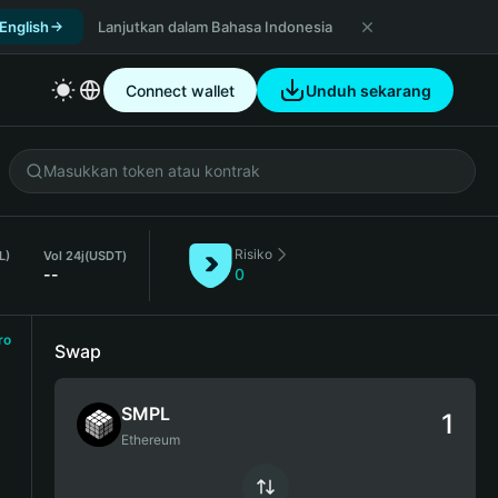
 English
Lanjutkan dalam Bahasa Indonesia
Connect wallet
Unduh sekarang
Risiko
L)
Vol 24j
(USDT)
--
0
ro
Swap
SMPL
Ethereum