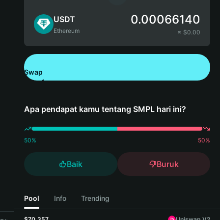
0.00066140
USDT
Ethereum
≈ $
0.00
Swap
Unduh Bitget Wallet
Apa pendapat kamu tentang SMPL hari ini?
50
%
50
%
Baik
Buruk
Pool
Info
Trending
$70,357
Uniswap V2