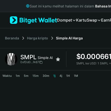
English
Saat ini kamu melihat halaman ini dalam
Bahasa I
日本語
Tiếng Việt
Dompet
Kartu
Swap
Earn
Русский
Español (Latinoamérica)
Türkçe
Italiano
Beranda
Harga kripto
Simple AI
Harga
Français
Deutsch
$
0.00066
SMPL
简体中文
Simple AI
繁體中文
0xfDd0...f487
SMPL ke USD:
1 SMPL 
Português (Portugal)
SMPL Price Chart
Bahasa Indonesia
Waktu
1m
5m
15m
30m
1j
4j
1H
1M
ภาษาไทย
हिन्दी
বাংলা
Español
Português (Brasil)
Español (Argentina)