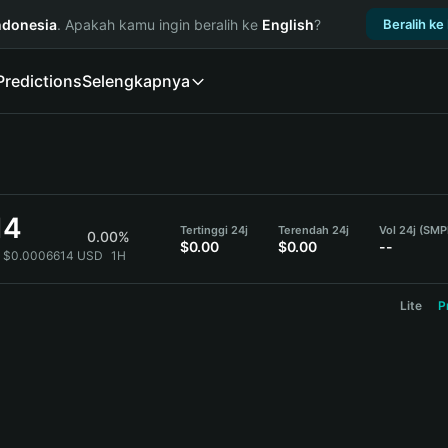
ndonesia
. Apakah kamu ingin beralih ke
English
?
Beralih ke
Predictions
Selengkapnya
14
Tertinggi 24j
Terendah 24j
Vol 24j (SMP
0.00%
$0.00
$0.00
--
= $0.0006614 USD
1H
Lite
P