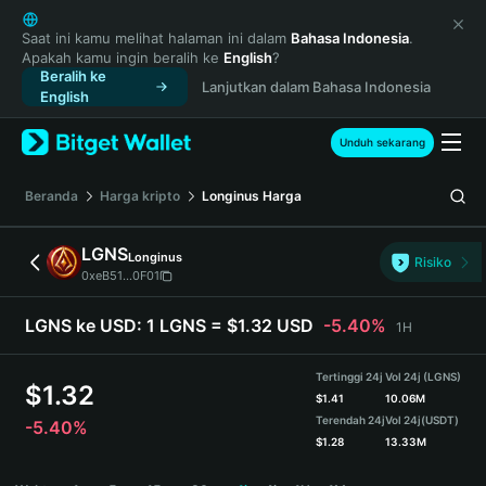
English
日本語
Saat ini kamu melihat halaman ini dalam
Bahasa Indonesia
.
Apakah kamu ingin beralih ke
English
?
Tiếng Việt
Beralih ke
Lanjutkan dalam Bahasa Indonesia
Русский
English
Español (Latinoamérica)
Türkçe
Unduh sekarang
Italiano
Français
Beranda
Harga kripto
Longinus
Harga
Deutsch
简体中文
LGNS
Longinus
Risiko
繁體中文
0xeB51...0F01
Português (Portugal)
Bahasa Indonesia
LGNS ke USD:
1 LGNS = $1.32 USD
-5.40%
1H
ภาษาไทย
हिन्दी
Tertinggi 24j
Vol 24j (LGNS)
$
1.32
বাংলা
$
1.41
10.06M
Terendah 24j
Vol 24j
(USDT)
-5.40%
Español
$
1.28
13.33M
Português (Brasil)
LGNS Price Chart
Español (Argentina)