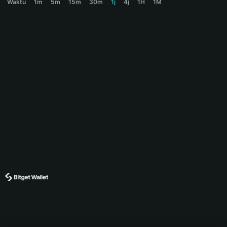
Waktu
1m
5m
15m
30m
1j
4j
1H
1M