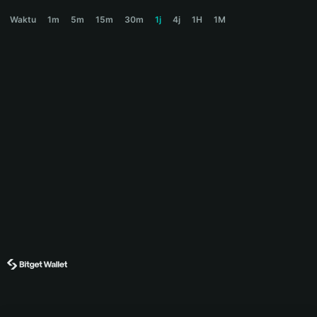
MOG Price Chart
Waktu
1m
5m
15m
30m
1j
4j
1H
1M