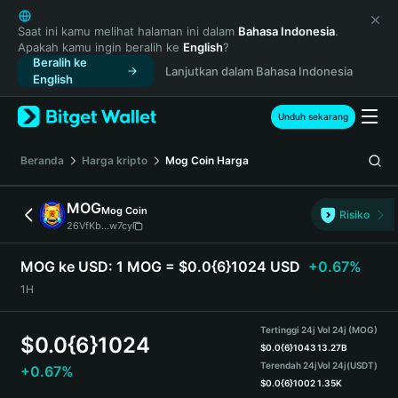
English
日本語
Saat ini kamu melihat halaman ini dalam
Bahasa Indonesia
.
Apakah kamu ingin beralih ke
English
?
Tiếng Việt
Beralih ke
Lanjutkan dalam Bahasa Indonesia
Русский
English
Español (Latinoamérica)
Türkçe
Unduh sekarang
Italiano
Français
Beranda
Harga kripto
Mog Coin
Harga
Deutsch
简体中文
MOG
Mog Coin
Risiko
繁體中文
26VfKb...w7cy
Português (Portugal)
Bahasa Indonesia
MOG ke USD:
1 MOG = $0.0{6}1024 USD
+0.67%
ภาษาไทย
1H
हिन्दी
বাংলা
Tertinggi 24j
Vol 24j (MOG)
$
0.0{6}1024
Español
$
0.0{6}1043
13.27B
Terendah 24j
Vol 24j
(USDT)
+0.67%
Português (Brasil)
$
0.0{6}1002
1.35K
Español (Argentina)