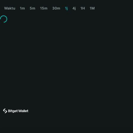
STREAM Price Chart
Waktu
1m
5m
15m
30m
1j
4j
1H
1M