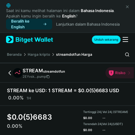
English
日本語
Saat ini kamu melihat halaman ini dalam
Bahasa Indonesia
.
Apakah kamu ingin beralih ke
English
?
Tiếng Việt
Beralih ke
Lanjutkan dalam Bahasa Indonesia
Русский
English
Español (Latinoamérica)
Türkçe
Unduh sekarang
Italiano
Français
Beranda
Harga kripto
streamdotfun
Harga
Deutsch
简体中文
STREAM
streamdotfun
Risiko
繁體中文
2EYvsk...pump
Português (Portugal)
Bahasa Indonesia
STREAM ke USD:
1 STREAM = $0.0{5}6683 USD
ภาษาไทย
0.00%
1H
हिन्दी
বাংলা
Tertinggi 24j
Vol 24j (STREAM)
$
0.0{5}6683
Español
$
0.00
--
Terendah 24j
Vol 24j
(USDT)
0.00%
Português (Brasil)
$
0.00
--
Español (Argentina)