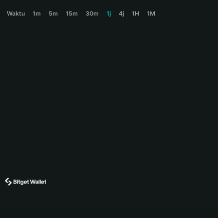
OPAL Price Chart
Waktu
1m
5m
15m
30m
1j
4j
1H
1M