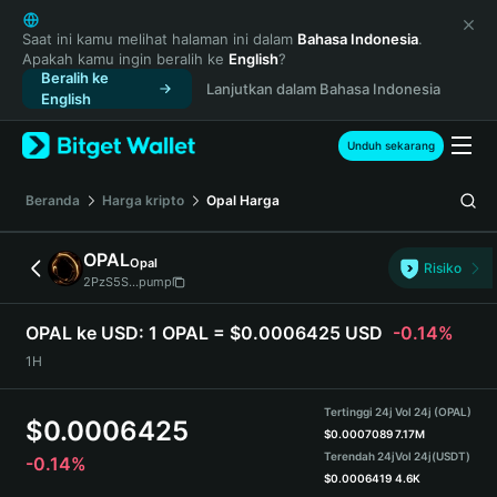
English
日本語
Saat ini kamu melihat halaman ini dalam
Bahasa Indonesia
.
Apakah kamu ingin beralih ke
English
?
Tiếng Việt
Beralih ke
Lanjutkan dalam Bahasa Indonesia
Русский
English
Español (Latinoamérica)
Türkçe
Unduh sekarang
Italiano
Français
Beranda
Harga kripto
Opal
Harga
Deutsch
简体中文
OPAL
Opal
Risiko
繁體中文
2PzS5S...pump
Português (Portugal)
Bahasa Indonesia
OPAL ke USD:
1 OPAL = $0.0006425 USD
-0.14%
ภาษาไทย
1H
हिन्दी
বাংলা
Tertinggi 24j
Vol 24j (OPAL)
$
0.0006425
Español
$
0.0007089
7.17M
Terendah 24j
Vol 24j
(USDT)
-0.14%
Português (Brasil)
$
0.0006419
4.6K
Español (Argentina)