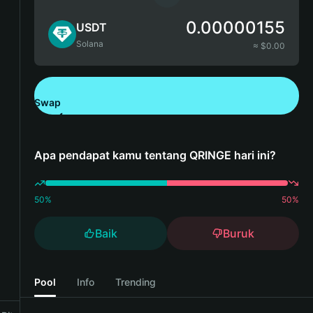
0.00000155
USDT
Solana
≈ $
0.00
Swap
Unduh Bitget Wallet
Apa pendapat kamu tentang QRINGE hari ini?
50
%
50
%
Baik
Buruk
Pool
Info
Trending