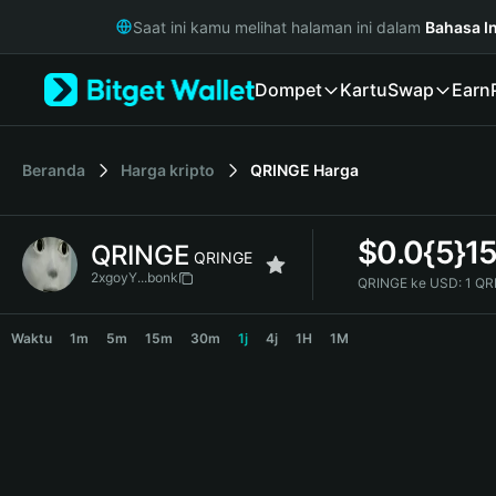
English
Saat ini kamu melihat halaman ini dalam
Bahasa I
日本語
Tiếng Việt
Dompet
Kartu
Swap
Earn
Русский
Español (Latinoamérica)
Türkçe
Italiano
Beranda
Harga kripto
QRINGE
Harga
Français
Deutsch
$
0.0{5}1
QRINGE
简体中文
QRINGE
繁體中文
2xgoyY...bonk
QRINGE ke USD:
1 QR
Português (Portugal)
QRINGE Price Chart
Bahasa Indonesia
Waktu
1m
5m
15m
30m
1j
4j
1H
1M
ภาษาไทย
हिन्दी
বাংলা
Español
Português (Brasil)
Español (Argentina)