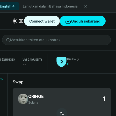
 English
Lanjutkan dalam Bahasa Indonesia
Connect wallet
Unduh sekarang
Risiko
4j (QRINGE)
Vol 24j
(USDT)
--
0
ro
Swap
QRINGE
Solana