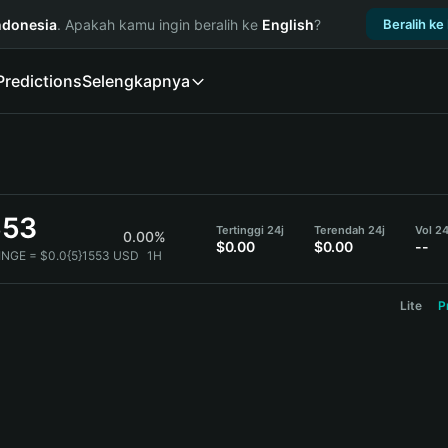
ndonesia
. Apakah kamu ingin beralih ke
English
?
Beralih ke
Predictions
Selengkapnya
553
Tertinggi 24j
Terendah 24j
Vol 2
0.00%
$0.00
$0.00
--
INGE = $0.0{5}1553 USD
1H
Lite
P