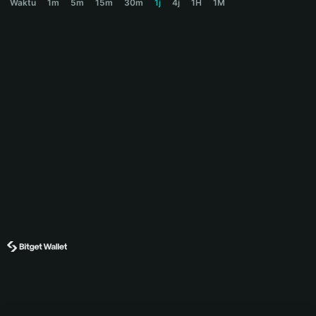
Waktu
1m
5m
15m
30m
1j
4j
1H
1M