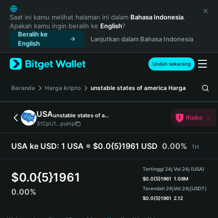
English
日本語
Saat ini kamu melihat halaman ini dalam
Bahasa Indonesia
.
Apakah kamu ingin beralih ke
English
?
Tiếng Việt
Beralih ke
Lanjutkan dalam Bahasa Indonesia
Русский
English
Español (Latinoamérica)
Türkçe
Unduh sekarang
Italiano
Français
Beranda
Harga kripto
unstable states of america
Harga
Deutsch
简体中文
USA
unstable states of america
Risiko
繁體中文
31CpU1...pump
Português (Portugal)
Bahasa Indonesia
USA ke USD:
1 USA = $0.0{5}1961 USD
0.00%
1H
ภาษาไทย
हिन्दी
Tertinggi 24j
Vol 24j (USA)
$
0.0{5}1961
বাংলা
$
0.0{5}1961
1.08M
Terendah 24j
Vol 24j
(USDT)
0.00%
Español
$
0.0{5}1961
2.12
Português (Brasil)
USA Price Chart
Español (Argentina)