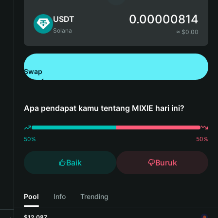
0.00000814
USDT
Solana
≈ $
0.00
Swap
Unduh Bitget Wallet
Apa pendapat kamu tentang MIXIE hari ini?
50
%
50
%
Baik
Buruk
Pool
Info
Trending
$12,087