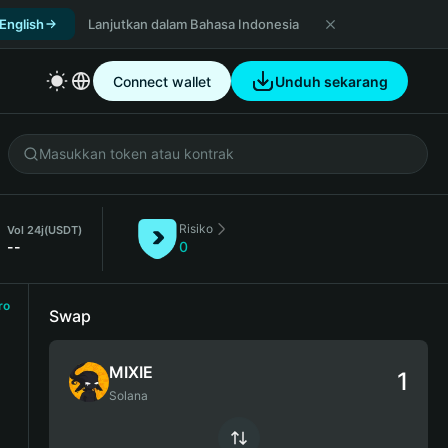
 English
Lanjutkan dalam Bahasa Indonesia
Connect wallet
Unduh sekarang
Risiko
Vol 24j
(USDT)
--
0
ro
Swap
MIXIE
Solana