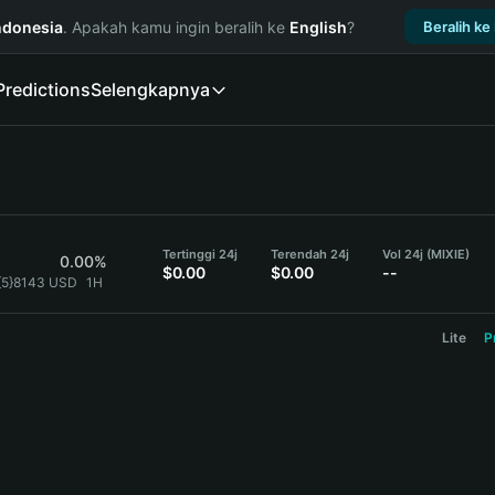
ndonesia
. Apakah kamu ingin beralih ke
English
?
Beralih ke
Predictions
Selengkapnya
Tertinggi 24j
Terendah 24j
Vol 24j (MIXIE)
0.00%
$0.00
$0.00
--
0{5}8143 USD
1H
Lite
P