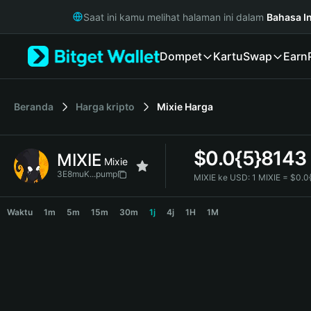
English
Saat ini kamu melihat halaman ini dalam
Bahasa I
日本語
Tiếng Việt
Dompet
Kartu
Swap
Earn
Русский
Español (Latinoamérica)
Türkçe
Italiano
Beranda
Harga kripto
Mixie
Harga
Français
Deutsch
$
0.0{5}8143
MIXIE
简体中文
Mixie
繁體中文
3E8muK...pump
MIXIE ke USD:
1 MIXIE = $0.
Português (Portugal)
MIXIE Price Chart
Bahasa Indonesia
Waktu
1m
5m
15m
30m
1j
4j
1H
1M
ภาษาไทย
हिन्दी
বাংলা
Español
Português (Brasil)
Español (Argentina)