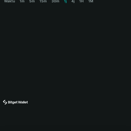
Waktu
1m
5m
15m
30m
1j
4j
1H
1M