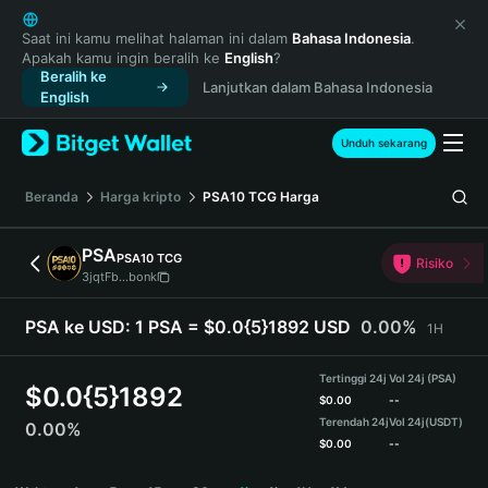
English
日本語
Saat ini kamu melihat halaman ini dalam
Bahasa Indonesia
.
Apakah kamu ingin beralih ke
English
?
Tiếng Việt
Beralih ke
Lanjutkan dalam Bahasa Indonesia
Русский
English
Español (Latinoamérica)
Türkçe
Unduh sekarang
Italiano
Français
Beranda
Harga kripto
PSA10 TCG
Harga
Deutsch
简体中文
PSA
PSA10 TCG
Risiko
繁體中文
3jqtFb...bonk
Português (Portugal)
Bahasa Indonesia
PSA ke USD:
1 PSA = $0.0{5}1892 USD
0.00%
1H
ภาษาไทย
हिन्दी
Tertinggi 24j
Vol 24j (PSA)
$
0.0{5}1892
বাংলা
$
0.00
--
Terendah 24j
Vol 24j
(USDT)
0.00%
Español
$
0.00
--
Português (Brasil)
PSA Price Chart
Español (Argentina)