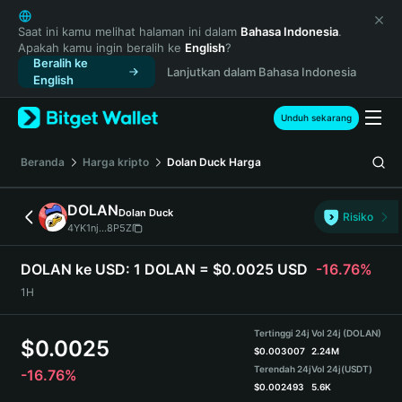
English
日本語
Saat ini kamu melihat halaman ini dalam
Bahasa Indonesia
.
Apakah kamu ingin beralih ke
English
?
Tiếng Việt
Beralih ke
Lanjutkan dalam Bahasa Indonesia
Русский
English
Español (Latinoamérica)
Türkçe
Unduh sekarang
Italiano
Français
Beranda
Harga kripto
Dolan Duck
Harga
Deutsch
简体中文
DOLAN
Dolan Duck
Risiko
繁體中文
4YK1nj...8P5Z
Português (Portugal)
Bahasa Indonesia
DOLAN ke USD:
1 DOLAN = $0.0025 USD
-16.76%
ภาษาไทย
1H
हिन्दी
বাংলা
Tertinggi 24j
Vol 24j (DOLAN)
$
0.0025
Español
$
0.003007
2.24M
Terendah 24j
Vol 24j
(USDT)
-16.76%
Português (Brasil)
$
0.002493
5.6K
Español (Argentina)