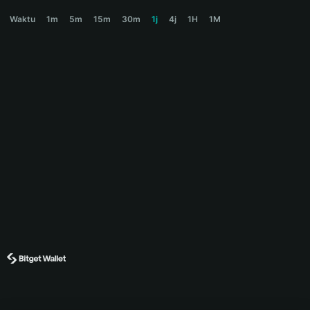
DOLAN Price Chart
Waktu
1m
5m
15m
30m
1j
4j
1H
1M