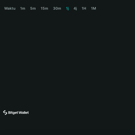
MONKEY Price Chart
Waktu
1m
5m
15m
30m
1j
4j
1H
1M