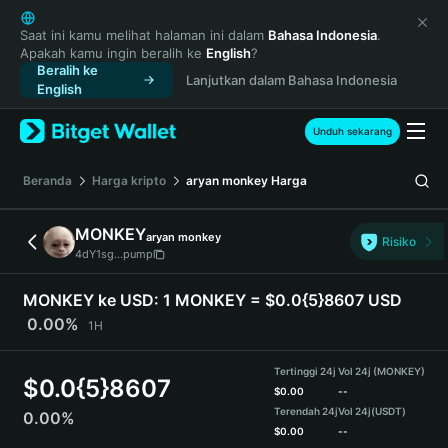
English
日本語
Saat ini kamu melihat halaman ini dalam
Bahasa Indonesia
.
Apakah kamu ingin beralih ke
English
?
Tiếng Việt
Beralih ke
Lanjutkan dalam Bahasa Indonesia
Русский
English
Español (Latinoamérica)
Türkçe
Unduh sekarang
Italiano
Français
Beranda
Harga kripto
aryan monkey
Harga
Deutsch
简体中文
MONKEY
aryan monkey
Risiko
繁體中文
4dY1sg...pump
Português (Portugal)
Bahasa Indonesia
MONKEY ke USD:
1 MONKEY = $0.0{5}8607 USD
ภาษาไทย
0.00%
1H
हिन्दी
বাংলা
Tertinggi 24j
Vol 24j (MONKEY)
$
0.0{5}8607
Español
$
0.00
--
Terendah 24j
Vol 24j
(USDT)
0.00%
Português (Brasil)
$
0.00
--
Español (Argentina)