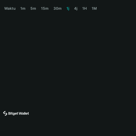
MOLTING Price Chart
Waktu
1m
5m
15m
30m
1j
4j
1H
1M