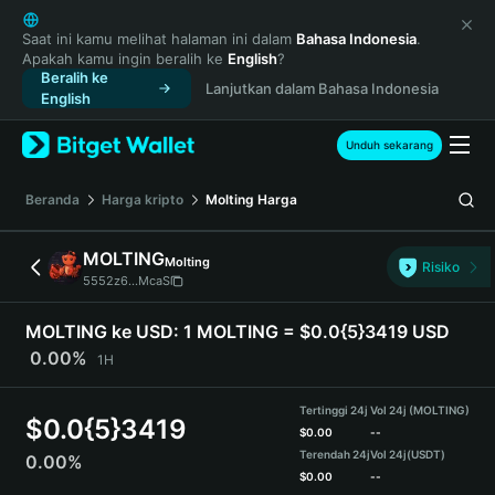
English
日本語
Saat ini kamu melihat halaman ini dalam
Bahasa Indonesia
.
Apakah kamu ingin beralih ke
English
?
Tiếng Việt
Beralih ke
Lanjutkan dalam Bahasa Indonesia
Русский
English
Español (Latinoamérica)
Türkçe
Unduh sekarang
Italiano
Français
Beranda
Harga kripto
Molting
Harga
Deutsch
简体中文
MOLTING
Molting
Risiko
繁體中文
5552z6...McaS
Português (Portugal)
Bahasa Indonesia
MOLTING ke USD:
1 MOLTING = $0.0{5}3419 USD
ภาษาไทย
0.00%
1H
हिन्दी
বাংলা
Tertinggi 24j
Vol 24j (MOLTING)
$
0.0{5}3419
Español
$
0.00
--
Terendah 24j
Vol 24j
(USDT)
0.00%
Português (Brasil)
$
0.00
--
Español (Argentina)