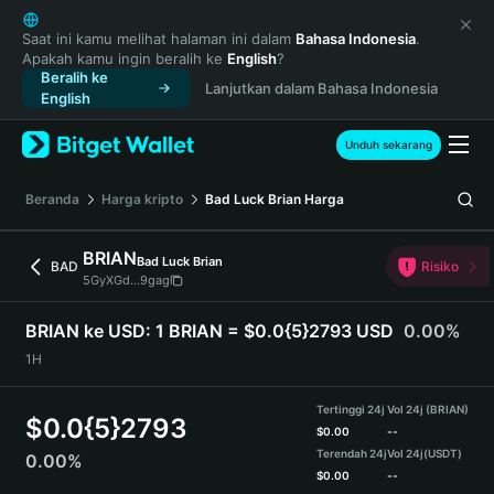
English
日本語
Saat ini kamu melihat halaman ini dalam
Bahasa Indonesia
.
Apakah kamu ingin beralih ke
English
?
Tiếng Việt
Beralih ke
Lanjutkan dalam Bahasa Indonesia
Русский
English
Español (Latinoamérica)
Türkçe
Unduh sekarang
Italiano
Français
Beranda
Harga kripto
Bad Luck Brian
Harga
Deutsch
简体中文
BRIAN
Bad Luck Brian
BAD
Risiko
繁體中文
5GyXGd...9gag
Português (Portugal)
Bahasa Indonesia
BRIAN ke USD:
1 BRIAN = $0.0{5}2793 USD
0.00%
ภาษาไทย
1H
हिन्दी
বাংলা
Tertinggi 24j
Vol 24j (BRIAN)
$
0.0{5}2793
Español
$
0.00
--
Terendah 24j
Vol 24j
(USDT)
0.00%
Português (Brasil)
$
0.00
--
Español (Argentina)