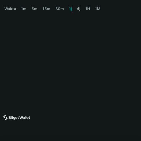
BRIAN Price Chart
Waktu
1m
5m
15m
30m
1j
4j
1H
1M