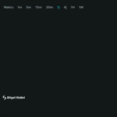
CHEK Price Chart
Waktu
1m
5m
15m
30m
1j
4j
1H
1M