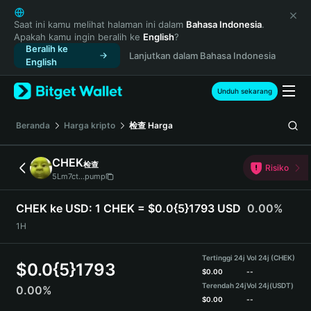
English
日本語
Saat ini kamu melihat halaman ini dalam
Bahasa Indonesia
.
Apakah kamu ingin beralih ke
English
?
Tiếng Việt
Beralih ke
Lanjutkan dalam Bahasa Indonesia
Русский
English
Español (Latinoamérica)
Türkçe
Unduh sekarang
Italiano
Français
Beranda
Harga kripto
检查
Harga
Deutsch
简体中文
CHEK
检查
Risiko
繁體中文
5Lm7ct...pump
Português (Portugal)
Bahasa Indonesia
CHEK ke USD:
1 CHEK = $0.0{5}1793 USD
0.00%
ภาษาไทย
1H
हिन्दी
বাংলা
Tertinggi 24j
Vol 24j (CHEK)
$
0.0{5}1793
Español
$
0.00
--
Terendah 24j
Vol 24j
(USDT)
0.00%
Português (Brasil)
$
0.00
--
Español (Argentina)