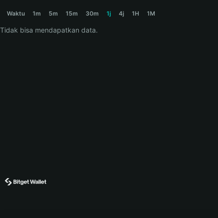
IKEASHARK Price Chart
Waktu
1m
5m
15m
30m
1j
4j
1H
1M
Tidak bisa mendapatkan data.