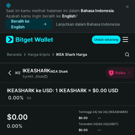
English
日本語
Saat ini kamu melihat halaman ini dalam
Bahasa Indonesia
.
Apakah kamu ingin beralih ke
English
?
Tiếng Việt
Beralih ke
Lanjutkan dalam Bahasa Indonesia
Русский
English
Español (Latinoamérica)
Türkçe
Unduh sekarang
Italiano
Français
Beranda
Harga kripto
IKEA Shark
Harga
Deutsch
简体中文
IKEASHARK
IKEA Shark
IKE
Risiko
繁體中文
5yHiKf...8Ndk
Português (Portugal)
Bahasa Indonesia
IKEASHARK ke USD:
1 IKEASHARK = $0.00 USD
ภาษาไทย
0.00%
1H
हिन्दी
বাংলা
Tertinggi 24j
Vol 24j (IKEASHARK)
$
0.00
Español
$
0.00
--
Terendah 24j
Vol 24j
(USDT)
0.00%
Português (Brasil)
$
0.00
--
Español (Argentina)