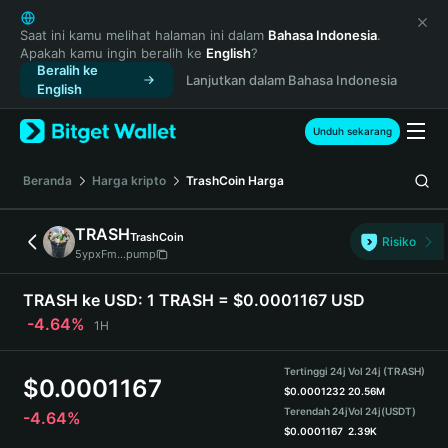
English
日本語
Saat ini kamu melihat halaman ini dalam
Bahasa Indonesia
.
Apakah kamu ingin beralih ke
English
?
Tiếng Việt
Beralih ke
Lanjutkan dalam Bahasa Indonesia
Русский
English
Español (Latinoamérica)
Türkçe
Unduh sekarang
Italiano
Français
Beranda
Harga kripto
TrashCoin
Harga
Deutsch
简体中文
TRASH
TrashCoin
Risiko
繁體中文
5ypxFm...pump
Português (Portugal)
Bahasa Indonesia
TRASH ke USD:
1 TRASH = $0.0001167 USD
ภาษาไทย
-4.64%
1H
हिन्दी
বাংলা
Tertinggi 24j
Vol 24j (TRASH)
$
0.0001167
Español
$
0.0001232
20.56M
Terendah 24j
Vol 24j
(USDT)
-4.64%
Português (Brasil)
$
0.0001167
2.39K
Español (Argentina)