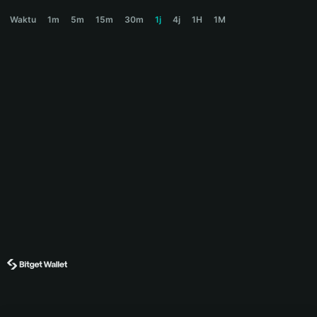
TRASH Price Chart
Waktu
1m
5m
15m
30m
1j
4j
1H
1M