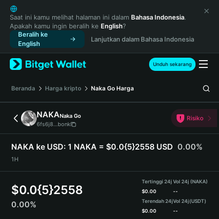
English
日本語
Saat ini kamu melihat halaman ini dalam
Bahasa Indonesia
.
Apakah kamu ingin beralih ke
English
?
Tiếng Việt
Beralih ke
Lanjutkan dalam Bahasa Indonesia
Русский
English
Español (Latinoamérica)
Türkçe
Unduh sekarang
Italiano
Français
Beranda
Harga kripto
Naka Go
Harga
Deutsch
简体中文
NAKA
Naka Go
Risiko
繁體中文
6fs6j8...bonk
Português (Portugal)
Bahasa Indonesia
NAKA ke USD:
1 NAKA = $0.0{5}2558 USD
0.00%
ภาษาไทย
1H
हिन्दी
বাংলা
Tertinggi 24j
Vol 24j (NAKA)
$
0.0{5}2558
Español
$
0.00
--
Terendah 24j
Vol 24j
(USDT)
0.00%
Português (Brasil)
$
0.00
--
Español (Argentina)