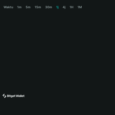
NAKA Price Chart
Waktu
1m
5m
15m
30m
1j
4j
1H
1M