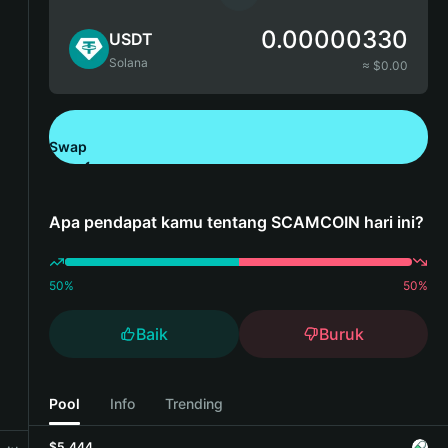
0.00000330
USDT
Solana
≈ $
0.00
Swap
Unduh Bitget Wallet
Apa pendapat kamu tentang SCAMCOIN hari ini?
50
%
50
%
Baik
Buruk
Pool
Info
Trending
$5,444