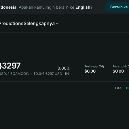
ndonesia
. Apakah kamu ingin beralih ke
English
?
Beralih ke
Predictions
Selengkapnya
}3297
Tertinggi 24j
Terendah 
0.00%
$0.00
$0.00
USD:
1 SCAMCOIN = $0.0{5}3297 USD
1H
Lite
P