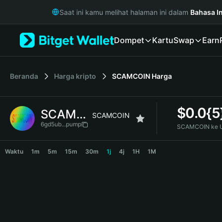
English
Saat ini kamu melihat halaman ini dalam
Bahasa I
日本語
Tiếng Việt
Dompet
Kartu
Swap
Earn
Русский
Español (Latinoamérica)
Türkçe
Italiano
Beranda
Harga kripto
SCAMCOIN
Harga
Français
Deutsch
$
0.0{5
SCAMCOIN
简体中文
SCAMCOIN
繁體中文
6gd5ub...pump
SCAMCOIN ke 
Português (Portugal)
SCAMCOIN Price Chart
Bahasa Indonesia
Waktu
1m
5m
15m
30m
1j
4j
1H
1M
ภาษาไทย
हिन्दी
বাংলা
Español
Português (Brasil)
Español (Argentina)