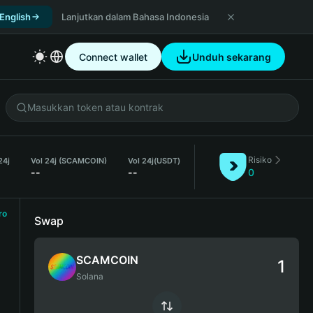
 English
Lanjutkan dalam Bahasa Indonesia
Connect wallet
Unduh sekarang
Risiko
24j
Vol 24j (SCAMCOIN)
Vol 24j
(USDT)
--
--
0
ro
Swap
SCAMCOIN
Solana