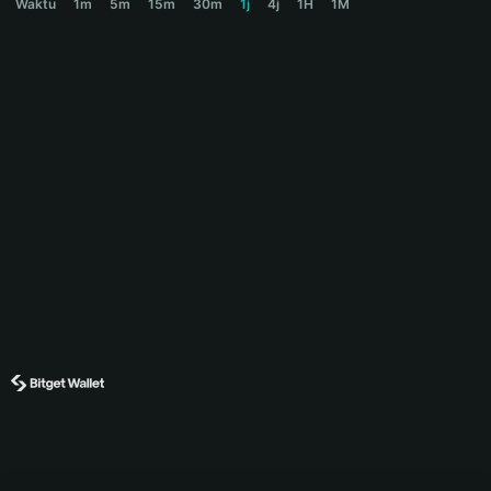
Waktu
1m
5m
15m
30m
1j
4j
1H
1M