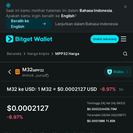
English
日本語
Saat ini kamu melihat halaman ini dalam
Bahasa Indonesia
.
Apakah kamu ingin beralih ke
English
?
Tiếng Việt
Beralih ke
Lanjutkan dalam Bahasa Indonesia
Русский
English
Español (Latinoamérica)
Türkçe
Unduh sekarang
Italiano
Français
Beranda
Harga kripto
MPP32
Harga
Deutsch
简体中文
M32
MPP32
Risiko
繁體中文
6hKtz8...pump
Português (Portugal)
Bahasa Indonesia
M32 ke USD:
1 M32 = $0.0002127 USD
-8.97%
1H
ภาษาไทย
हिन्दी
Tertinggi 24j
Vol 24j (M32)
$
0.0002127
বাংলা
$
0.0002344
55.75M
Terendah 24j
Vol 24j
(USDT)
-8.97%
Español
$
0.0001986
11.85K
Português (Brasil)
M32 Price Chart
Español (Argentina)