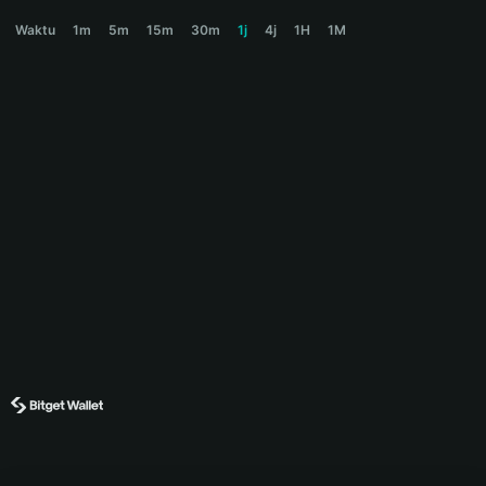
CATE Price Chart
Waktu
1m
5m
15m
30m
1j
4j
1H
1M