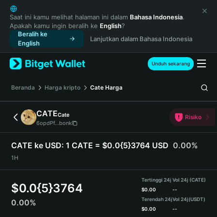
English
日本語
Saat ini kamu melihat halaman ini dalam
Bahasa Indonesia
.
Apakah kamu ingin beralih ke
English
?
Tiếng Việt
Beralih ke
Lanjutkan dalam Bahasa Indonesia
Русский
English
Español (Latinoamérica)
Türkçe
Unduh sekarang
Italiano
Français
Beranda
Harga kripto
Cate
Harga
Deutsch
简体中文
CATE
Cate
Risiko
繁體中文
6opdPf...bonk
Português (Portugal)
Bahasa Indonesia
CATE ke USD:
1 CATE = $0.0{5}3764 USD
0.00%
ภาษาไทย
1H
हिन्दी
বাংলা
Tertinggi 24j
Vol 24j (CATE)
$
0.0{5}3764
Español
$
0.00
--
Terendah 24j
Vol 24j
(USDT)
0.00%
Português (Brasil)
$
0.00
--
Español (Argentina)