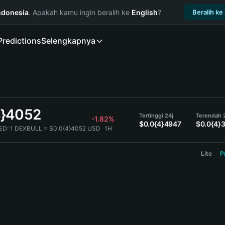
ndonesia
. Apakah kamu ingin beralih ke
English
?
Beralih ke
Predictions
Selengkapnya
4}4052
Tertinggi 24j
Terendah 
-1.82%
$0.0{4}4947
$0.0{4}
SD:
1 DEXBULL = $0.0{4}4052 USD
1H
Lite
P