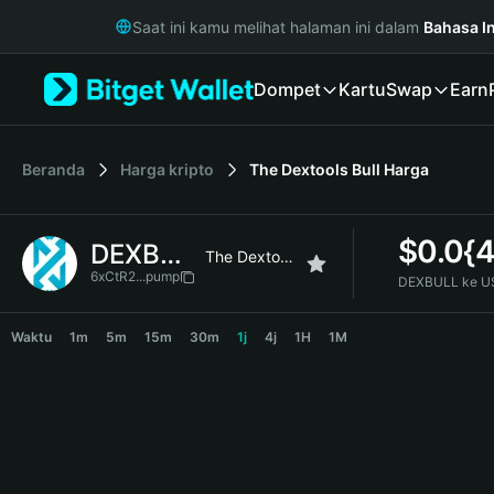
English
Saat ini kamu melihat halaman ini dalam
Bahasa I
日本語
Tiếng Việt
Dompet
Kartu
Swap
Earn
Русский
Español (Latinoamérica)
Türkçe
Italiano
Beranda
Harga kripto
The Dextools Bull
Harga
Français
Deutsch
$
0.0{
DEXBULL
简体中文
The Dextools Bull
繁體中文
6xCtR2...pump
DEXBULL ke U
Português (Portugal)
DEXBULL Price Chart
Bahasa Indonesia
Waktu
1m
5m
15m
30m
1j
4j
1H
1M
ภาษาไทย
हिन्दी
বাংলা
Español
Português (Brasil)
Español (Argentina)