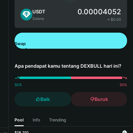
0.00004052
USDT
Solana
≈ $
0.00
Swap
Unduh Bitget Wallet
Apa pendapat kamu tentang DEXBULL hari ini?
50
%
50
%
Baik
Buruk
Pool
Info
Trending
$18,210