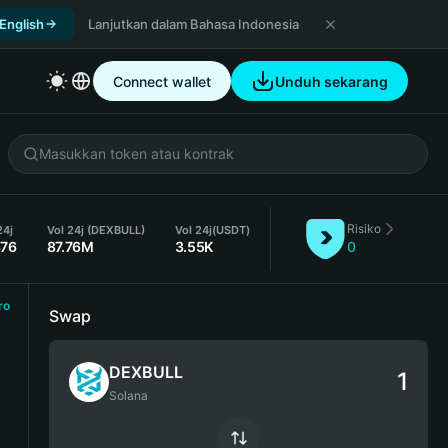
 English
Lanjutkan dalam Bahasa Indonesia
Connect wallet
Unduh sekarang
Risiko
24j
Vol 24j (DEXBULL)
Vol 24j
(USDT)
376
87.76M
3.55K
0
ro
Swap
DEXBULL
Solana