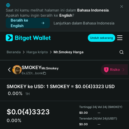
English
日本語
Saat ini kamu melihat halaman ini dalam
Bahasa Indonesia
.
Apakah kamu ingin beralih ke
English
?
Tiếng Việt
Beralih ke
Lanjutkan dalam Bahasa Indonesia
Русский
English
Español (Latinoamérica)
Türkçe
Unduh sekarang
Italiano
Français
Beranda
Harga kripto
Mr.Smokey
Harga
Deutsch
简体中文
SMOKEY
Mr.Smokey
Risiko
繁體中文
6xJZDt...bonk
Português (Portugal)
Bahasa Indonesia
SMOKEY ke USD:
1 SMOKEY = $0.0{4}3323 USD
ภาษาไทย
0.00%
1H
हिन्दी
বাংলা
Tertinggi 24j
Vol 24j (SMOKEY)
$
0.0{4}3323
Español
$
0.00
--
Terendah 24j
Vol 24j
(USDT)
0.00%
Português (Brasil)
$
0.00
--
Español (Argentina)