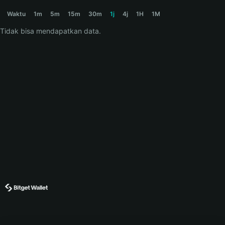
SMOKEY Price Chart
Waktu
1m
5m
15m
30m
1j
4j
1H
1M
Tidak bisa mendapatkan data.