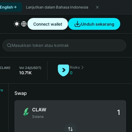
 English
Lanjutkan dalam Bahasa Indonesia
Connect wallet
Unduh sekarang
Risiko
 (CLAW)
Vol 24j
(USDT)
10.71K
0
ro
Swap
CLAW
Solana