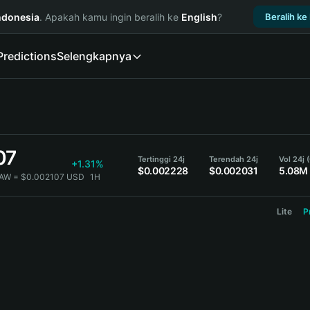
ndonesia
. Apakah kamu ingin beralih ke
English
?
Beralih ke
Predictions
Selengkapnya
07
Tertinggi 24j
Terendah 24j
Vol 24j
+1.31%
$0.002228
$0.002031
5.08M
AW = $0.002107 USD
1H
Lite
P