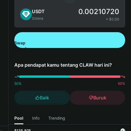
0.00210720
USDT
Solana
≈ $
0.00
Swap
Unduh Bitget Wallet
Apa pendapat kamu tentang CLAW hari ini?
50
%
50
%
Baik
Buruk
Pool
Info
Trending
$135,925