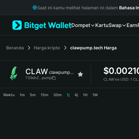
English
Saat ini kamu melihat halaman ini dalam
Bahasa I
日本語
Tiếng Việt
Dompet
Kartu
Swap
Earn
Русский
Español (Latinoamérica)
Türkçe
Italiano
Beranda
Harga kripto
clawpump.tech
Harga
Français
Deutsch
$
0.0021
CLAW
简体中文
clawpump.tech
繁體中文
739dnZ...pump
CLAW ke USD:
1 CL
Português (Portugal)
CLAW Price Chart
Bahasa Indonesia
Waktu
1m
5m
15m
30m
1j
4j
1H
1M
ภาษาไทย
हिन्दी
বাংলা
Español
Português (Brasil)
Español (Argentina)