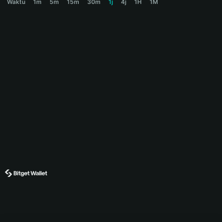
Waktu
1m
5m
15m
30m
1j
4j
1H
1M