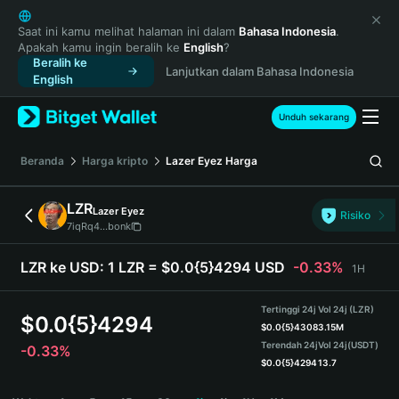
English
日本語
Saat ini kamu melihat halaman ini dalam
Bahasa Indonesia
.
Apakah kamu ingin beralih ke
English
?
Tiếng Việt
Beralih ke
Lanjutkan dalam Bahasa Indonesia
Русский
English
Español (Latinoamérica)
Türkçe
Unduh sekarang
Italiano
Français
Beranda
Harga kripto
Lazer Eyez
Harga
Deutsch
简体中文
LZR
Lazer Eyez
Risiko
繁體中文
7iqRq4...bonk
Português (Portugal)
Bahasa Indonesia
LZR ke USD:
1 LZR = $0.0{5}4294 USD
-0.33%
1H
ภาษาไทย
हिन्दी
Tertinggi 24j
Vol 24j (LZR)
$
0.0{5}4294
বাংলা
$
0.0{5}4308
3.15M
Terendah 24j
Vol 24j
(USDT)
-0.33%
Español
$
0.0{5}4294
13.7
Português (Brasil)
LZR Price Chart
Español (Argentina)